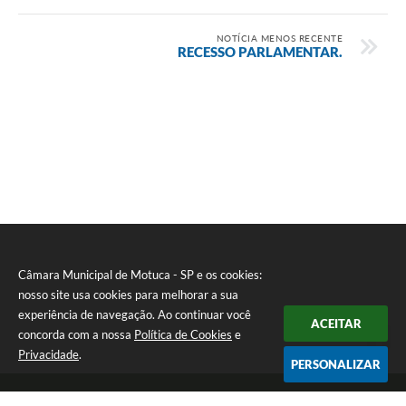
NOTÍCIA MENOS RECENTE
RECESSO PARLAMENTAR.
Câmara Municipal de Motuca - SP e os cookies:
nosso site usa cookies para melhorar a sua
experiência de navegação. Ao continuar você
ACEITAR
concorda com a nossa
Política de Cookies
e
Privacidade
.
PERSONALIZAR
Telefone: (16) 3348-1241