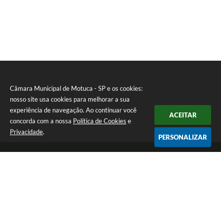
Câmara Municipal de Motuca - SP e os cookies:
nosso site usa cookies para melhorar a sua
experiência de navegação. Ao continuar você
ACEITAR
concorda com a nossa
Política de Cookies
e
Privacidade
.
PERSONALIZAR
Telefone: (16) 3348-1241
Endereço: Rua São João nº 95, Jardim Nova Motuca (Caixa Postal 41) |
CEP: 14835-000
De Segunda a Sexta-Feira das 07:00 às 13:00 horas
CNPJ: 68.324.169/0001-30
Câmara Municipal de Motuca - SP