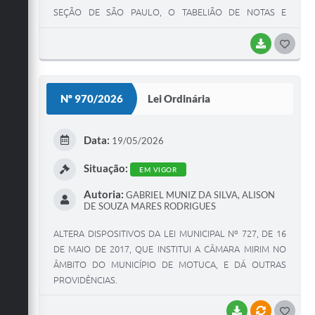
SEÇÃO DE SÃO PAULO, O TABELIÃO DE NOTAS E
PROTESTO DE LETRAS E TÍTULOS DA COMARCA DE
AMÉRICO BRASILIENSE -SP E ÓRGÃOS DE PROTEÇÃO AO
BAIXAR
G
CRÉDITO SPC E SERASA E DÁ OUTRAS PROVIDÊNCIAS.
O
S
Nº 970/2026
Lei Ordinária
T
E
Data:
19/05/2026
I
Situação:
EM VIGOR
Autoria:
GABRIEL MUNIZ DA SILVA, ALISON
DE SOUZA MARES RODRIGUES
ALTERA DISPOSITIVOS DA LEI MUNICIPAL Nº 727, DE 16
DE MAIO DE 2017, QUE INSTITUI A CÂMARA MIRIM NO
ÂMBITO DO MUNICÍPIO DE MOTUCA, E DÁ OUTRAS
PROVIDÊNCIAS.
BAIXAR
VÍNCULOS
G