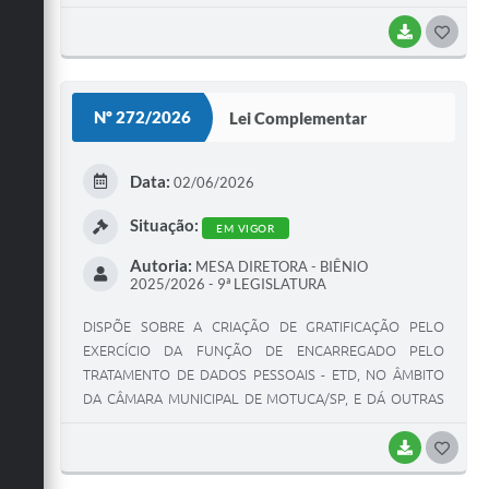
E PELA LEI COMPLEMENTAR FEDERAL Nº 214, DE 16 DE
JANEIRO DE 2025, INSTITUI MECANISMOS DE
BAIXAR
G
INTEGRAÇÃO AO COMITÊ GESTOR DO IMPOSTO SOBRE
O
BENS E SERVIÇOS - IBS, E DÁ OUTRAS PROVIDÊNCIAS.
S
Nº 272/2026
Lei Complementar
T
E
Data:
02/06/2026
I
Situação:
EM VIGOR
Autoria:
MESA DIRETORA - BIÊNIO
2025/2026 - 9ª LEGISLATURA
DISPÕE SOBRE A CRIAÇÃO DE GRATIFICAÇÃO PELO
EXERCÍCIO DA FUNÇÃO DE ENCARREGADO PELO
TRATAMENTO DE DADOS PESSOAIS - ETD, NO ÂMBITO
DA CÂMARA MUNICIPAL DE MOTUCA/SP, E DÁ OUTRAS
PROVIDÊNCIAS.
BAIXAR
G
O