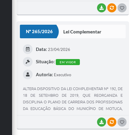
MUNICIPAL, E DÁ OUTRAS PROVIDÊNCIAS CORRELATAS.
BAIXAR
VÍNCULOS
G
O
S
Nº 265/2026
Lei Complementar
T
E
Data:
23/04/2026
I
Situação:
EM VIGOR
Autoria:
Executivo
ALTERA DISPOSITIVO DA LEI COMPLEMENTAR Nº 192, DE
18 DE SETEMBRO DE 2019, QUE REORGANIZA E
DISCIPLINA O PLANO DE CARREIRA DOS PROFISSIONAIS
DA EDUCAÇÃO BÁSICA DO MUNICÍPIO DE MOTUCA,
PARA INCLUIR §§ 1º E 2º AO ART. 24, E DÁ OUTRAS
PROVIDÊNCIAS CORRELATAS.
BAIXAR
VÍNCULOS
G
O