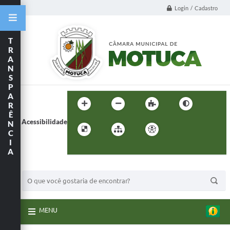
Login / Cadastro
T
R
A
N
S
P
A
R
Ê
Acessibilidade
N
C
I
A
BUSCA DO SITE:
MENU