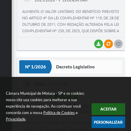
2025/2026 - 9ª LEGISLATURA
AUMENTA O VALOR UNITÁRIO DO BENEFÍCIO PREVISTO
NO ARTIGO 4º DA LEI COMPLEMENTAR Nº 119, DE 28 DE
OUTUBRO DE 2011, COM REDAÇÃO ALTERADA PELA LEI
COMPLEMENTAR Nº 250, DE 2025, QUE DISPÕE SOBRE A
CONCESSÃO DO VALE ALIMENTAÇÃO AOS SERVIDORES
PÚBLICOS DA CÂMARA MUNICIPAL DE MOTUCA.
BAIXAR
VÍNCULOS
G
O
S
Nº 1/2026
Decreto Legislativo
T
E
Data:
23/04/2026
I
Câmara Municipal de Motuca - SP e os cookies:
Situação:
EM VIGOR
nosso site usa cookies para melhorar a sua
Autoria:
experiência de navegação. Ao continuar você
COMISSÃO DE TRIBUTAÇÃO,
ACEITAR
FINANÇAS E ORÇAMENTO 2025 - 2026
concorda com a nossa
Política de Cookies
e
Privacidade
.
PERSONALIZAR
APROVA O PARECER DO TRIBUNAL DE CONTAS DO
ESTADO DE SÃO PAULO, REFERENTE ÀS CONTAS DO