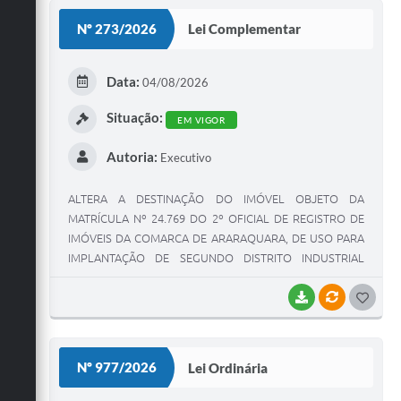
Nº 273/2026
Lei Complementar
Data:
04/08/2026
Situação:
EM VIGOR
Autoria:
Executivo
ALTERA A DESTINAÇÃO DO IMÓVEL OBJETO DA
MATRÍCULA Nº 24.769 DO 2º OFICIAL DE REGISTRO DE
IMÓVEIS DA COMARCA DE ARARAQUARA, DE USO PARA
IMPLANTAÇÃO DE SEGUNDO DISTRITO INDUSTRIAL
PARA USO RESIDENCIAL E COMERCIAL, NOS TERMOS DO
LOTEAMENTO "RESIDENCIAL E COMERCIAL JOÃO
BAIXAR
VÍNCULOS
G
BATISTA ZÍLIO FASCINELI", E DÁ OUTRAS PROVIDÊNCIAS.
O
S
Nº 977/2026
Lei Ordinária
T