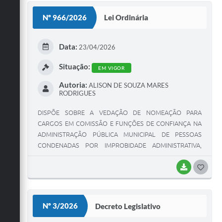
S
Nº 966/2026
Lei Ordinária
T
E
Data:
23/04/2026
I
Situação:
EM VIGOR
Autoria:
ALISON DE SOUZA MARES
RODRIGUES
DISPÕE SOBRE A VEDAÇÃO DE NOMEAÇÃO PARA
CARGOS EM COMISSÃO E FUNÇÕES DE CONFIANÇA NA
ADMINISTRAÇÃO PÚBLICA MUNICIPAL DE PESSOAS
CONDENADAS POR IMPROBIDADE ADMINISTRATIVA,
CRIMES CONTRA O ERÁRIO, VIOLÊNCIA DOMÉSTICA, BEM
COMO ESTABELECE RESTRIÇÕES AO PREFEITO E AO
BAIXAR
G
PRESIDENTE DA CÂMARA MUNICIPAL EM CASO DE
O
REJEIÇÃO DE CONTAS.
S
Nº 3/2026
Decreto Legislativo
T