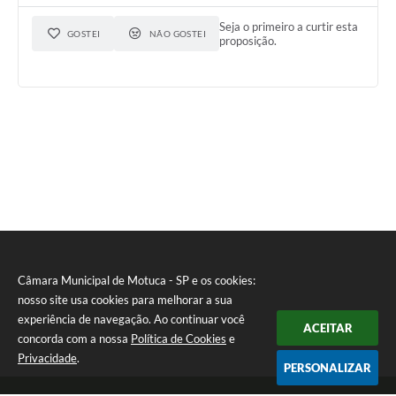
Seja o primeiro a curtir esta
GOSTEI
NÃO GOSTEI
proposição.
Câmara Municipal de Motuca - SP e os cookies:
nosso site usa cookies para melhorar a sua
experiência de navegação. Ao continuar você
ACEITAR
concorda com a nossa
Política de Cookies
e
Privacidade
.
PERSONALIZAR