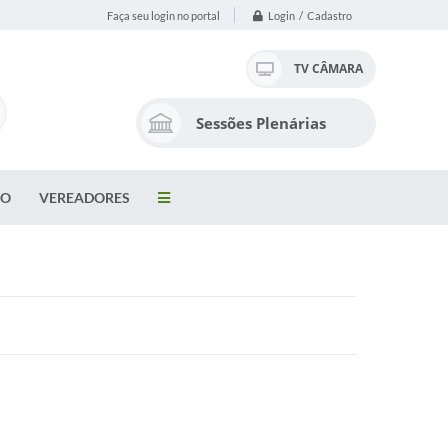
Login / Cadastro
Faça seu login no portal
TV CÂMARA
Sessões Plenárias
VO
VEREADORES