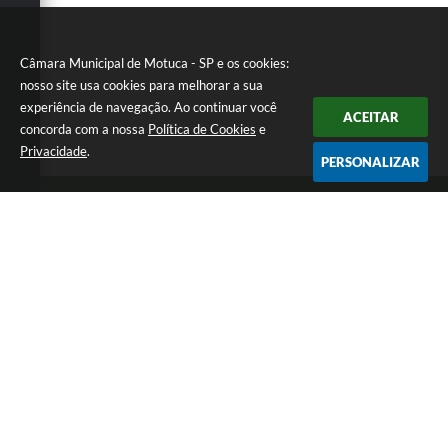
Câmara Municipal de Motuca - SP e os cookies:
nosso site usa cookies para melhorar a sua
experiência de navegação. Ao continuar você
ACEITAR
concorda com a nossa
Política de Cookies
e
Privacidade
.
PERSONALIZAR
Telefone: (16) 3348-1241
Endereço: Rua São João nº 95, Jardim Nova Motuca (Caixa Postal
41) | CEP: 14835-000
De Segunda a Sexta-Feira das 07:00 às 13:00 horas
CNPJ: 68.324.169/0001-30
Câmara Municipal de Motuca - SP
Versão do Sistema:
3.5.3 - 19/06/2026
Portal atualizado em:
06/08/2026 09:44
Dados Abertos
Copyright Instar - 2006-2026. Todos os direitos