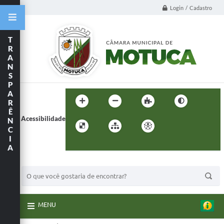
Login / Cadastro
T
R
A
N
S
P
A
R
Ê
Acessibilidade
N
C
I
A
BUSCA DO SITE:
MENU