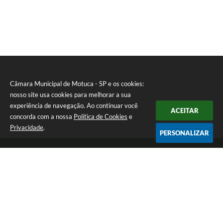
Câmara Municipal de Motuca - SP e os cookies:
nosso site usa cookies para melhorar a sua
experiência de navegação. Ao continuar você
ACEITAR
concorda com a nossa
Política de Cookies
e
Privacidade
.
PERSONALIZAR
Telefone: (16) 3348-1241
Endereço: Rua São João nº 95, Jardim Nova Motuca (Caixa Postal 41) |
CEP: 14835-000
De Segunda a Sexta-Feira das 07:00 às 13:00 horas
CNPJ: 68.324.169/0001-30
Câmara Municipal de Motuca - SP
Versão do Sistema:
3.5.3 - 19/06/2026