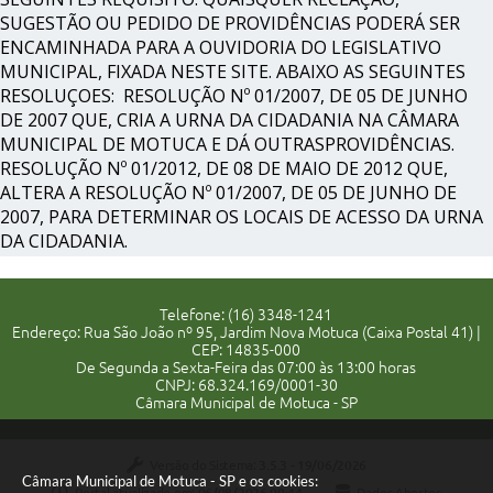
SUGESTÃO OU PEDIDO DE PROVIDÊNCIAS PODERÁ SER
ENCAMINHADA PARA A OUVIDORIA DO LEGISLATIVO
MUNICIPAL, FIXADA NESTE SITE. ABAIXO AS SEGUINTES
RESOLUÇOES: RESOLUÇÃO Nº 01/2007, DE 05 DE JUNHO
DE 2007 QUE, CRIA A URNA DA CIDADANIA NA CÂMARA
MUNICIPAL DE MOTUCA E DÁ OUTRASPROVIDÊNCIAS.
RESOLUÇÃO Nº 01/2012, DE 08 DE MAIO DE 2012 QUE,
ALTERA A RESOLUÇÃO Nº 01/2007, DE 05 DE JUNHO DE
2007, PARA DETERMINAR OS LOCAIS DE ACESSO DA URNA
DA CIDADANIA.
Telefone: (16) 3348-1241
Endereço: Rua São João nº 95, Jardim Nova Motuca (Caixa Postal 41) |
CEP: 14835-000
De Segunda a Sexta-Feira das 07:00 às 13:00 horas
CNPJ: 68.324.169/0001-30
Câmara Municipal de Motuca - SP
Versão do Sistema:
3.5.3 - 19/06/2026
Câmara Municipal de Motuca - SP e os cookies:
Portal atualizado em:
06/08/2026 09:44
Dados Abertos