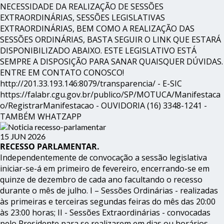
NECESSIDADE DA REALIZAÇÃO DE SESSÕES
EXTRAORDINÁRIAS, SESSÕES LEGISLATIVAS
EXTRAORDINÁRIAS, BEM COMO A REALIZAÇÃO DAS
SESSÕES ORDINÁRIAS, BASTA SEGUIR O LINK QUE ESTARÁ
DISPONIBILIZADO ABAIXO. ESTE LEGISLATIVO ESTÁ
SEMPRE A DISPOSIÇÃO PARA SANAR QUAISQUER DÚVIDAS.
ENTRE EM CONTATO CONOSCO!
http://201.33.193.146:8079/transparencia/ - E-SIC
https://falabr.cgu.gov.br/publico/SP/MOTUCA/Manifestaca
o/RegistrarManifestacao - OUVIDORIA (16) 3348-1241 -
TAMBÉM WHATZAPP
15 JUN 2026
RECESSO PARLAMENTAR.
Independentemente de convocação a sessão legislativa
iniciar-se-á em primeiro de fevereiro, encerrando-se em
quinze de dezembro de cada ano facultando o recesso
durante o mês de julho. I – Sessões Ordinárias - realizadas
às primeiras e terceiras segundas feiras do mês das 20:00
às 23:00 horas; II - Sessões Extraordinárias - convocadas
pelo Presidente para se realizarem em dias ou horários